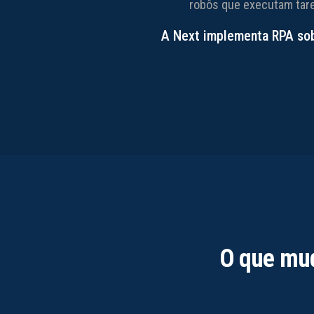
robôs que executam tare
A Next implementa RPA sob
O que mud